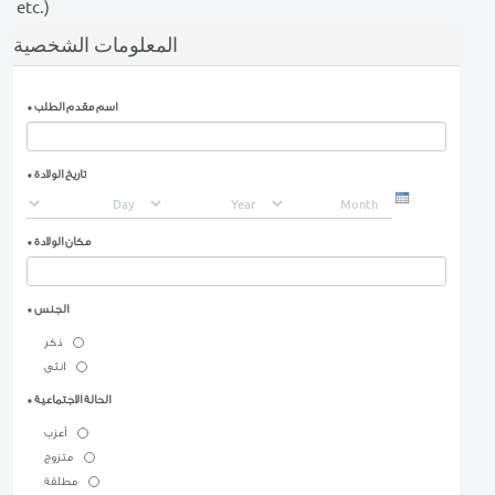
المؤهلات
:
الخلفية العلمية:
Top of Form
درجة جامعية في المحاسبة
الخبرات المهنية:
عن 4 سنوات في مجال المحاسبة او ادارة الاصول
المهارات :
إتقان اللغة الإنجليزية كتابة و محادثة
إيجادة إستخدام الحاسوب و تطبيقاته Microsoft Office
(Word, Excel, PowerPoint, Adobe Acrobat PDF file
etc.)
المعلومات الشخصية
اسم مقدم الطلب
*
تاريخ الولادة
*