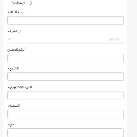
Day
Year
Month
مكان الولادة
*
الجنس
*
ذكر
انثى
الحالة الاجتماعية
*
أعزب
متزوج
مطلقة
Widowed
عدد الأبناء
*