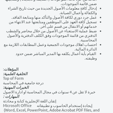
مارسات ومتابعة البوالص.
ة نقل وحفظ واستلام وصيانة لكافة أصول الجمعية.
كد من عمليات تسليم الموردين للأصول تتوافق مع النصوص
فاقيات المبرمة معهم.
د من جرد كافة الموجودات ( القديمة والجديدة ) وتسجيلها
قائمة الموجودات.
ل كافة معلومات الأصول الجديدة من حيث تاريخ الشراء
الة وأعمال الصيانة.
رد دوري لكافة الأصول والتأكد منها ومتابعة الفاقد.
 كافة العهد على الموظفين ومتابعتها عند الانتهاء من
تهم أو الانتقال من قسم على آخر.
عملية الاستغناء عن الأصول من خلال محاضر والشطب
تري من قائمة الموجودات وفق الكلف الدفترية والأصول
اسبية.
اب اهلاك موجودات الجمعية وعمل المطابقات اللازمة مع
رة المالية.
م بأية أعمال يكلفه بها المدير المباشر ضمن حدود
ته.